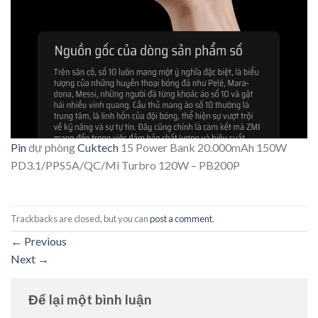
Pin
dự phòng
Cuktech
15 Power Bank 20.000mAh 150W
PD3.1/PPS5A/QC/Mi Turbro 120W – PB200P
Trackbacks are closed, but you can
post a comment
.
←
Previous
Next
→
Để lại một bình luận