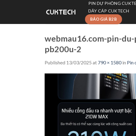
Skip
PIN DỰ PHÒNG CUKT
to
DÂY CÁP CUKTECH
content
BÁO GIÁ B2B
webmau16.com-pin-du-
pb200u-2
Published
13/03/2025
at
790 × 1580
in
Pin