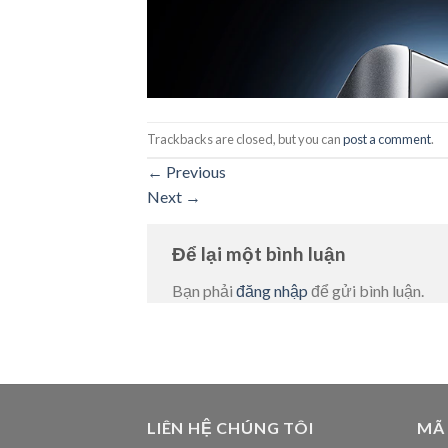
Trackbacks are closed, but you can
post a comment
.
←
Previous
Next
→
Để lại một bình luận
Bạn phải
đăng nhập
để gửi bình luận.
LIÊN HỆ CHÚNG TÔI
MÃ