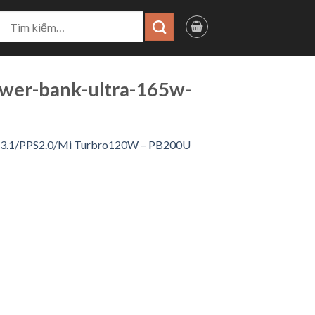
ìm
iếm:
er-bank-ultra-165w-
PD3.1/PPS2.0/Mi Turbro120W – PB200U