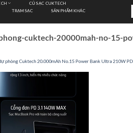
ECH
CỦ SẠC CUKTECH
T
TRẠM SẠC
SẢN PHẨM KHÁC
k
phong-cuktech-20000mah-no-15-pow
 dự phòng Cuktech 20.000mAh No.15 Power Bank Ultra 210W 