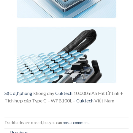
Sạc dự phòng
không dây
Cuktech
10.000mAh Hít từ tính +
Tích hợp cáp Type C – WPB100L –
Cuktech
Việt Nam
Trackbacks are closed, but you can
post a comment
.
←
Previous