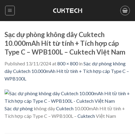
Skip
to
content
Sạc dự phòng không dây Cuktech
10.000mAh Hít từ tính + Tích hợp cáp
Type C – WPB100L – Cuktech Việt Nam
Published
13/11/2024
at
800 × 800
in
Sạc dự phòng không
dây Cuktech 10.000mAh Hít từ tính + Tích hợp cáp Type C –
WPB100L
Sạc dự phòng
không dây
Cuktech
10.000mAh Hít từ tính +
Tích hợp cáp Type C – WPB100L –
Cuktech
Việt Nam