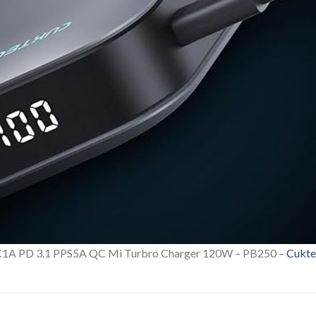
A PD 3.1 PPS5A QC Mi Turbro Charger 120W – PB250 –
Cukte