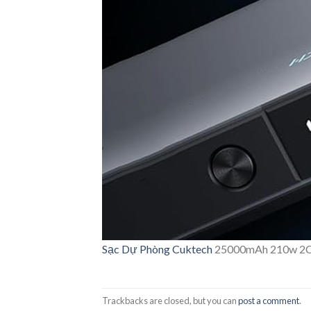
Sạc Dự Phòng
Cuktech
25000mAh 210w 2C1
Trackbacks are closed, but you can
post a comment
.