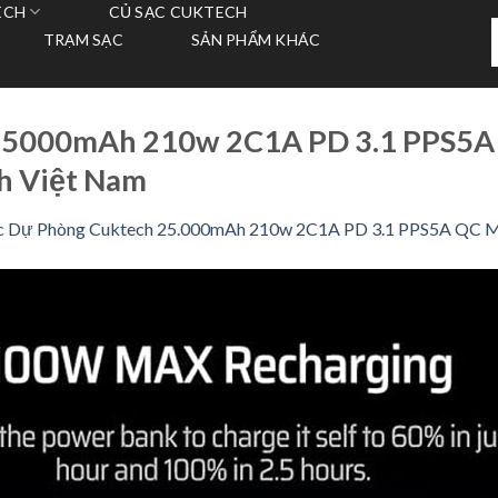
ECH
CỦ SẠC CUKTECH
T
TRẠM SẠC
SẢN PHẨM KHÁC
k
25000mAh 210w 2C1A PD 3.1 PPS5A 
h Việt Nam
c Dự Phòng Cuktech 25.000mAh 210w 2C1A PD 3.1 PPS5A QC M