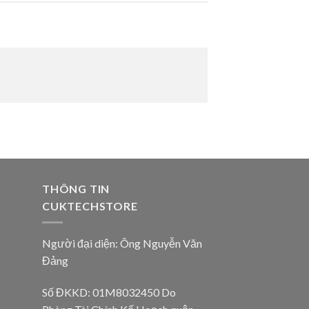
THÔNG TIN
CUKTECHSTORE
Người đại diện: Ông Nguyễn Văn
Đảng
Số ĐKKD: 01M8032450 Do