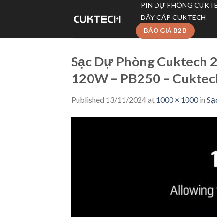
Skip
PIN DỰ PHÒNG CUKT
to
DÂY CÁP CUKTECH
content
BÁO GIÁ B2B
Sạc Dự Phòng Cuktech 
120W – PB250 – Cuktec
Published
13/11/2024
at
1000 × 1000
in
Sạ