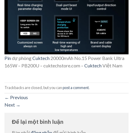
Pin
dự phòng
Cuktech
20000mAh No.15 Power Bank Ultra
165W – PB200U – cuktechstore.com –
Cuktech
Việt Nam
Trackbacks are closed, but you can
post a comment
.
←
Previous
Next
→
Để lại một bình luận
Bạn phải
đăng nhập
để gửi bình luận.