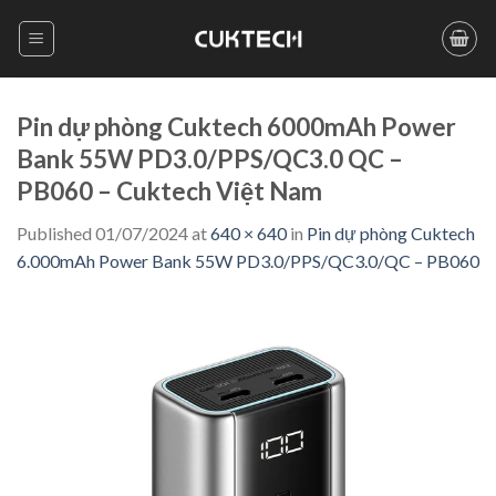
Skip
to
content
Pin dự phòng Cuktech 6000mAh Power
Bank 55W PD3.0/PPS/QC3.0 QC –
PB060 – Cuktech Việt Nam
Published
01/07/2024
at
640 × 640
in
Pin dự phòng Cuktech
6.000mAh Power Bank 55W PD3.0/PPS/QC3.0/QC – PB060