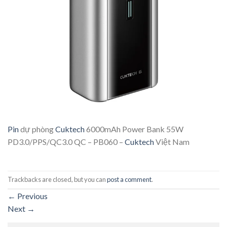
Pin
dự phòng
Cuktech
6000mAh Power Bank 55W
PD3.0/PPS/QC3.0 QC – PB060 –
Cuktech
Việt Nam
Trackbacks are closed, but you can
post a comment
.
←
Previous
Next
→