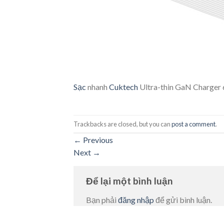
Sạc
nhanh
Cuktech
Ultra-thin GaN Charger
Trackbacks are closed, but you can
post a comment
.
←
Previous
Next
→
Để lại một bình luận
Bạn phải
đăng nhập
để gửi bình luận.