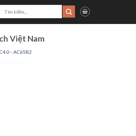
ìm
iếm:
ech Việt Nam
QC4.0 – AC65B2