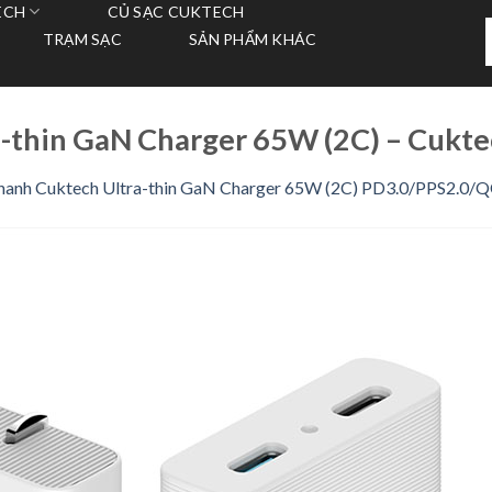
ECH
CỦ SẠC CUKTECH
T
TRẠM SẠC
SẢN PHẨM KHÁC
k
a-thin GaN Charger 65W (2C) – Cukt
hanh Cuktech Ultra-thin GaN Charger 65W (2C) PD3.0/PPS2.0/