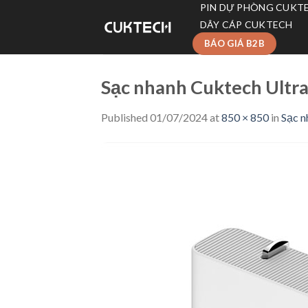
Skip
PIN DỰ PHÒNG CUKT
to
DÂY CÁP CUKTECH
content
BÁO GIÁ B2B
Sạc nhanh Cuktech Ultr
Published
01/07/2024
at
850 × 850
in
Sạc n