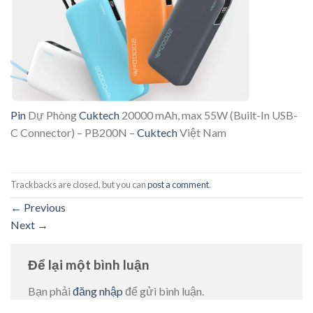
Pin
Dự Phòng
Cuktech
20000 mAh, max 55W (Built-In USB-
C Connector) – PB200N –
Cuktech
Việt Nam
Trackbacks are closed, but you can
post a comment
.
←
Previous
Next
→
Để lại một bình luận
Bạn phải
đăng nhập
để gửi bình luận.