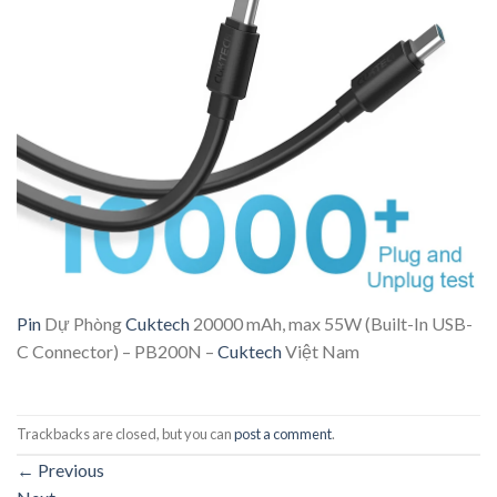
Pin
Dự Phòng
Cuktech
20000 mAh, max 55W (Built-In USB-
C Connector) – PB200N –
Cuktech
Việt Nam
Trackbacks are closed, but you can
post a comment
.
←
Previous