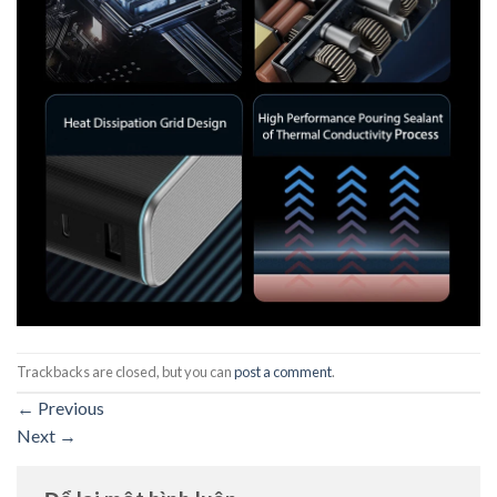
Trackbacks are closed, but you can
post a comment
.
←
Previous
Next
→