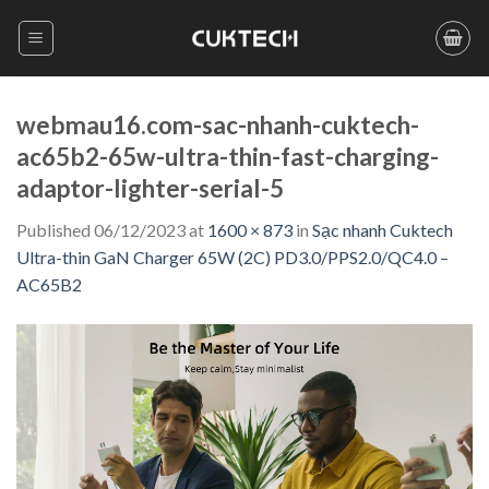
Skip
to
content
webmau16.com-sac-nhanh-cuktech-
ac65b2-65w-ultra-thin-fast-charging-
adaptor-lighter-serial-5
Published
06/12/2023
at
1600 × 873
in
Sạc nhanh Cuktech
Ultra-thin GaN Charger 65W (2C) PD3.0/PPS2.0/QC4.0 –
AC65B2