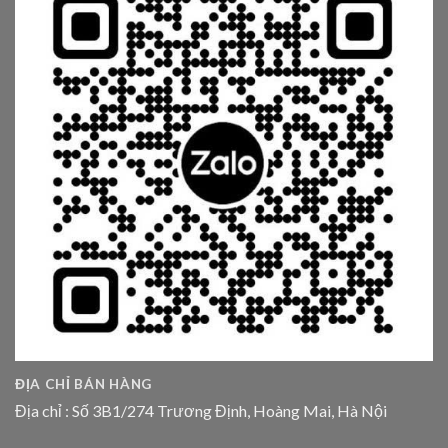
ĐỊA CHỈ BÁN HÀNG
Địa chỉ : Số 3B1/274 Trương Định, Hoàng Mai, Hà Nội