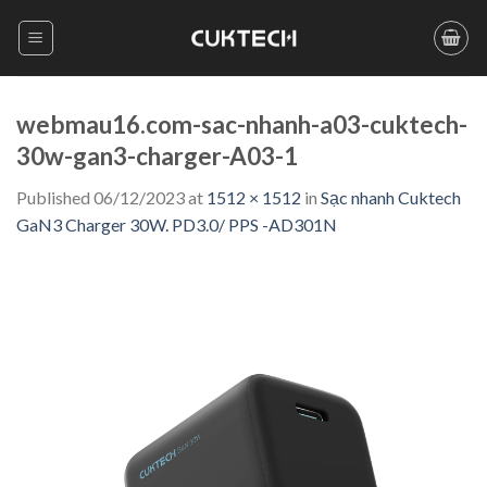
Skip
to
content
webmau16.com-sac-nhanh-a03-cuktech-
30w-gan3-charger-A03-1
Published
06/12/2023
at
1512 × 1512
in
Sạc nhanh Cuktech
GaN3 Charger 30W. PD3.0/ PPS -AD301N