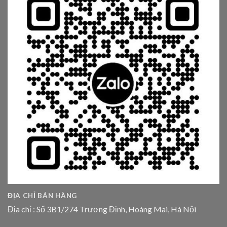
ĐỊA CHỈ BÁN HÀNG
Địa chỉ : Số 3B1/274 Trương Định, Hoàng Mai, Hà Nội