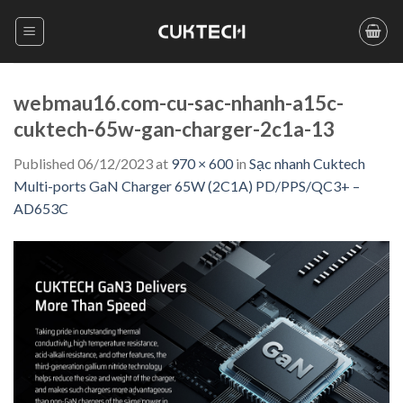
Skip
to
content
webmau16.com-cu-sac-nhanh-a15c-
cuktech-65w-gan-charger-2c1a-13
Published
06/12/2023
at
970 × 600
in
Sạc nhanh Cuktech
Multi-ports GaN Charger 65W (2C1A) PD/PPS/QC3+ –
AD653C