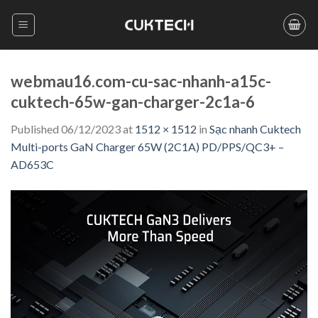
Skip
to
content
webmau16.com-cu-sac-nhanh-a15c-
cuktech-65w-gan-charger-2c1a-6
Published
06/12/2023
at
1512 × 1512
in
Sạc nhanh Cuktech
Multi-ports GaN Charger 65W (2C1A) PD/PPS/QC3+ –
AD653C