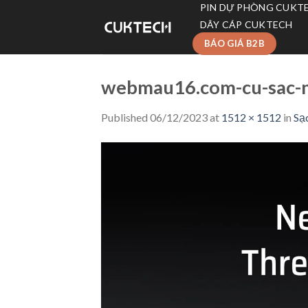
Skip
PIN DỰ PHÒNG CUKT
to
DÂY CÁP CUKTECH
content
BÁO GIÁ B2B
webmau16.com-cu-sac-n
Published
06/12/2023
at
1512 × 1512
in
Sạ