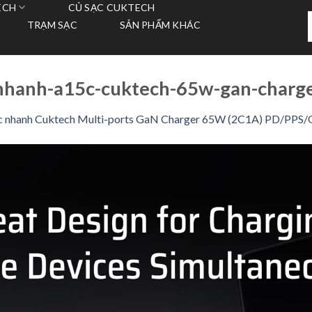
ECH
CỦ SẠC CUKTECH
T
TRẠM SẠC
SẢN PHẨM KHÁC
k
hanh-a15c-cuktech-65w-gan-charge
c nhanh Cuktech Multi-ports GaN Charger 65W (2C1A) PD/PP