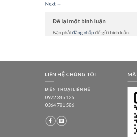
Next
→
Để lại một bình luận
Bạn phải
đăng nhập
để gửi bình luận.
LIÊN HỆ CHÚNG TÔI
MÃ
ĐIỆN THOẠI LIÊN HỆ
0972 345 125
0364 781 586