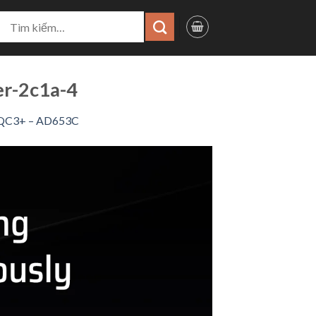
ìm
iếm:
r-2c1a-4
S/QC3+ – AD653C