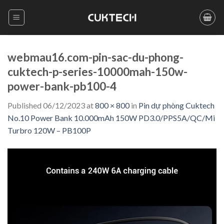
Skip
to
content
webmau16.com-pin-sac-du-phong-
cuktech-p-series-10000mah-150w-
power-bank-pb100-4
Published
06/12/2023
at
800 × 800
in
Pin dự phòng Cuktech
No.10 Power Bank 10.000mAh 150W PD3.0/PPS5A/QC/Mi
Turbro 120W – PB100P