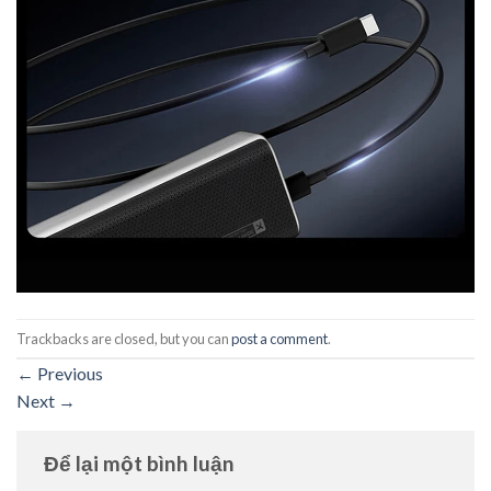
Trackbacks are closed, but you can
post a comment
.
←
Previous
Next
→
Để lại một bình luận