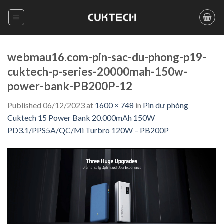
Skip
to
content
webmau16.com-pin-sac-du-phong-p19-
cuktech-p-series-20000mah-150w-
power-bank-PB200P-12
Published
06/12/2023
at
1600 × 748
in
Pin dự phòng
Cuktech 15 Power Bank 20.000mAh 150W
PD3.1/PPS5A/QC/Mi Turbro 120W – PB200P