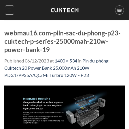
Skip
to
content
webmau16.com-piin-sac-du-phong-p23-
cuktech-p-series-25000mah-210w-
power-bank-19
Published
06/12/2023
at
1400 × 534
in
Pin dự phòng
Cuktech 20 Power Bank 25.000mAh 210W
PD3.1/PPS5A/QC/Mi Turbro 120W – P23