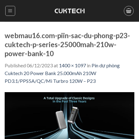
Skip
to
content
webmau16.com-piin-sac-du-phong-p23-
cuktech-p-series-25000mah-210w-
power-bank-10
Published
06/12/2023
at
1400 × 1097
in
Pin dự phòng
Cuktech 20 Power Bank 25.000mAh 210W
PD3.1/PPS5A/QC/Mi Turbro 120W – P23