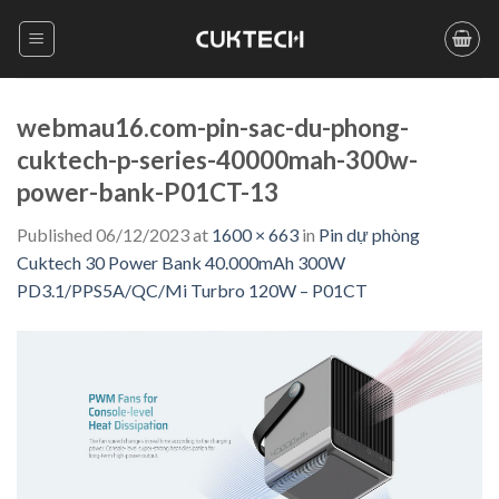
Skip
to
content
webmau16.com-pin-sac-du-phong-
cuktech-p-series-40000mah-300w-
power-bank-P01CT-13
Published
06/12/2023
at
1600 × 663
in
Pin dự phòng
Cuktech 30 Power Bank 40.000mAh 300W
PD3.1/PPS5A/QC/Mi Turbro 120W – P01CT