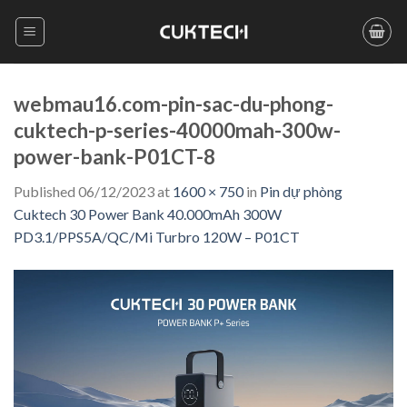
Skip
to
content
webmau16.com-pin-sac-du-phong-
cuktech-p-series-40000mah-300w-
power-bank-P01CT-8
Published
06/12/2023
at
1600 × 750
in
Pin dự phòng
Cuktech 30 Power Bank 40.000mAh 300W
PD3.1/PPS5A/QC/Mi Turbro 120W – P01CT