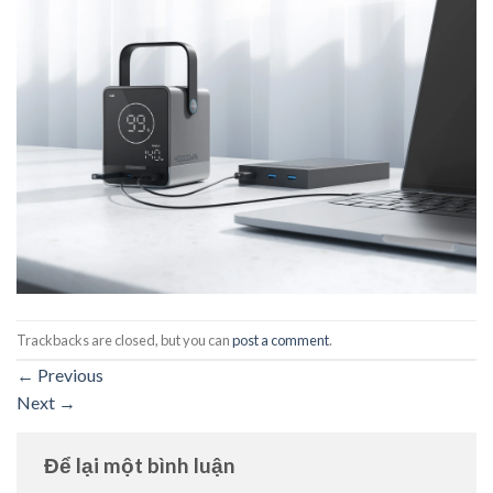
Trackbacks are closed, but you can
post a comment
.
←
Previous
Next
→
Để lại một bình luận