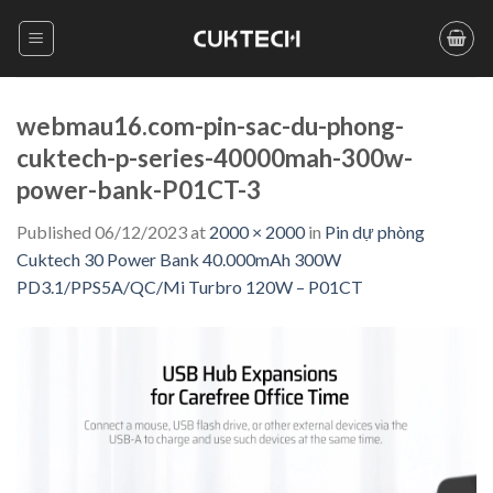
Skip
to
content
webmau16.com-pin-sac-du-phong-
cuktech-p-series-40000mah-300w-
power-bank-P01CT-3
Published
06/12/2023
at
2000 × 2000
in
Pin dự phòng
Cuktech 30 Power Bank 40.000mAh 300W
PD3.1/PPS5A/QC/Mi Turbro 120W – P01CT