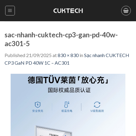
Skip
to
content
sac-nhanh-cuktech-cp3-gan-pd-40w-
ac301-5
Published
21/09/2025
at
830 × 830
in
Sạc nhanh CUKTECH
CP3 GaN PD 40W 1C – AC301