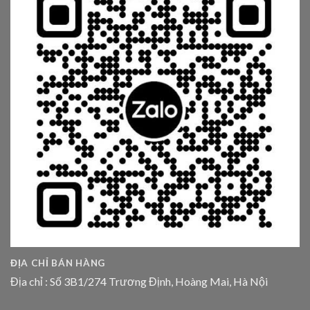
ĐỊA CHỈ BÁN HÀNG
Địa chỉ : Số 3B1/274 Trương Định, Hoàng Mai, Hà Nội