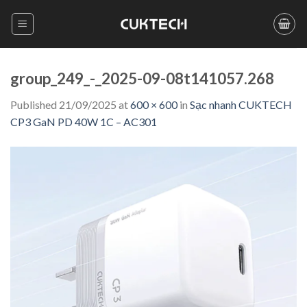
Skip
to
content
group_249_-_2025-09-08t141057.268
Published
21/09/2025
at
600 × 600
in
Sạc nhanh CUKTECH
CP3 GaN PD 40W 1C – AC301