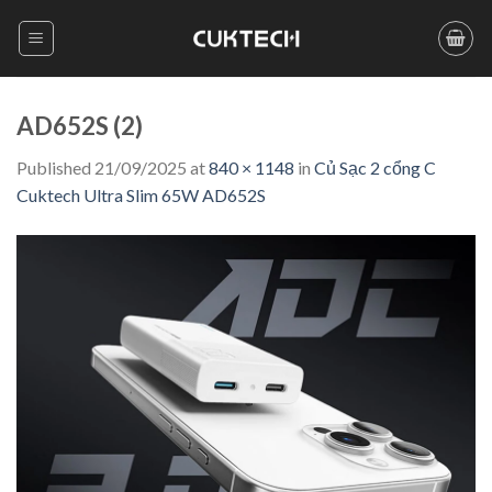
Skip
to
content
AD652S (2)
Published
21/09/2025
at
840 × 1148
in
Củ Sạc 2 cổng C
Cuktech Ultra Slim 65W AD652S