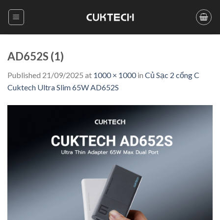
Skip
to
content
AD652S (1)
Published
21/09/2025
at
1000 × 1000
in
Củ Sạc 2 cổng C
Cuktech Ultra Slim 65W AD652S