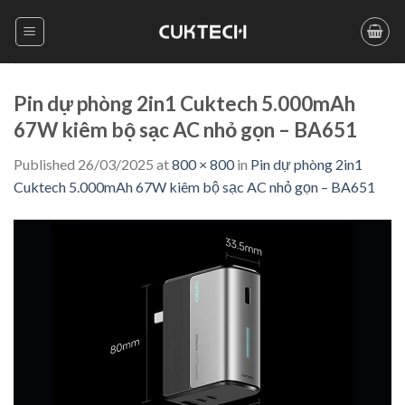
Skip
to
content
Pin dự phòng 2in1 Cuktech 5.000mAh
67W kiêm bộ sạc AC nhỏ gọn – BA651
Published
26/03/2025
at
800 × 800
in
Pin dự phòng 2in1
Cuktech 5.000mAh 67W kiêm bộ sạc AC nhỏ gọn – BA651