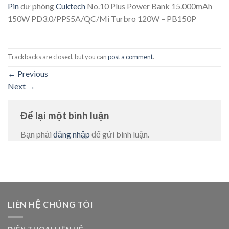
Pin
dự phòng
Cuktech
No.10 Plus Power Bank 15.000mAh
150W PD3.0/PPS5A/QC/Mi Turbro 120W – PB150P
Trackbacks are closed, but you can
post a comment
.
←
Previous
Next
→
Để lại một bình luận
Bạn phải
đăng nhập
để gửi bình luận.
LIÊN HỆ CHÚNG TÔI