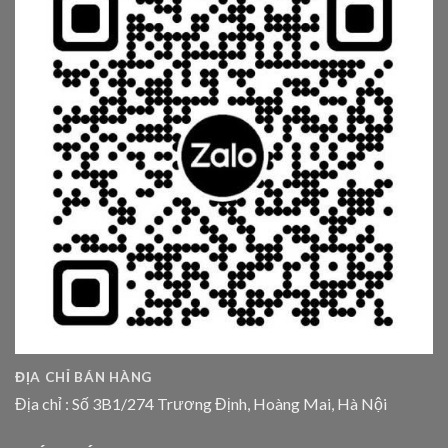
ĐỊA CHỈ BÁN HÀNG
Địa chỉ : Số 3B1/274 Trương Định, Hoàng Mai, Hà Nội