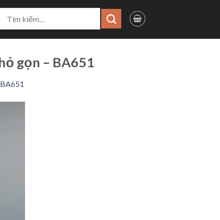
ìm
iếm:
nhỏ gọn – BA651
– BA651