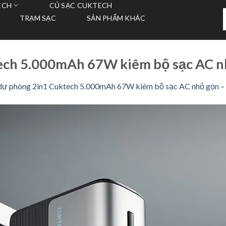
ECH
CỦ SẠC CUKTECH
T
TRẠM SẠC
SẢN PHẨM KHÁC
k
ech 5.000mAh 67W kiêm bộ sạc AC 
 dự phòng 2in1 Cuktech 5.000mAh 67W kiêm bộ sạc AC nhỏ gọn 