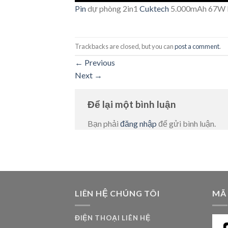
Pin
dự phòng 2in1
Cuktech
5.000mAh 67W 
Trackbacks are closed, but you can
post a comment
.
←
Previous
Next
→
Để lại một bình luận
Bạn phải
đăng nhập
để gửi bình luận.
LIÊN HỆ CHÚNG TÔI
MÃ
ĐIỆN THOẠI LIÊN HỆ