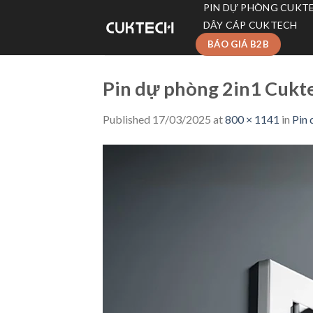
Skip
PIN DỰ PHÒNG CUKT
to
DÂY CÁP CUKTECH
content
BÁO GIÁ B2B
Pin dự phòng 2in1 Cukt
Published
17/03/2025
at
800 × 1141
in
Pin