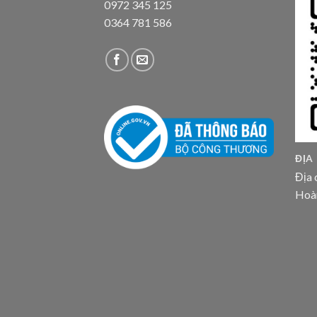
0972 345 125
0364 781 586
ĐỊA
Địa 
Hoà