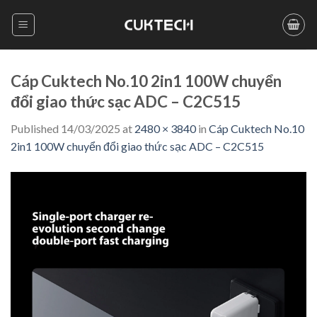
Skip
to
content
Cáp Cuktech No.10 2in1 100W chuyển
đổi giao thức sạc ADC – C2C515
Published
14/03/2025
at
2480 × 3840
in
Cáp Cuktech No.10
2in1 100W chuyển đổi giao thức sạc ADC – C2C515