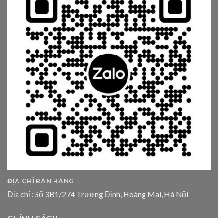
ĐỊA CHỈ BÁN HÀNG
Địa chỉ : Số 3B1/274 Trương Định, Hoàng Mai, Hà Nội
CHÍNH SÁCH