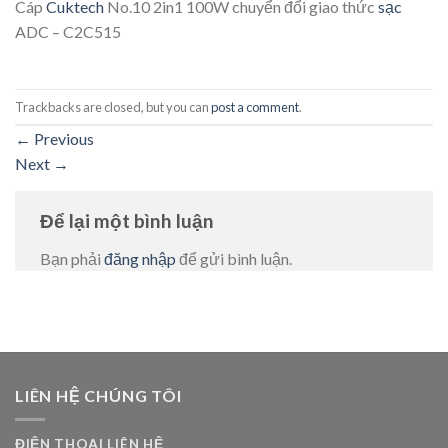
Cáp
Cuktech
No.10 2in1 100W chuyển đổi giao thức
sạc
ADC – C2C515
Trackbacks are closed, but you can
post a comment
.
←
Previous
Next
→
Để lại một bình luận
Bạn phải
đăng nhập
để gửi bình luận.
LIÊN HỆ CHÚNG TÔI
ĐIỆN THOẠI LIÊN HỆ