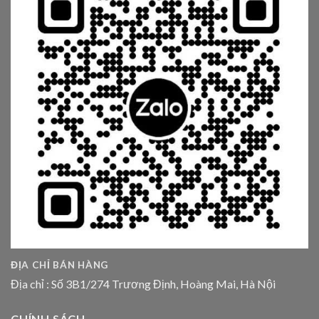
ĐỊA CHỈ BÁN HÀNG
Địa chỉ : Số 3B1/274 Trương Định, Hoàng Mai, Hà Nội
CHÍNH SÁCH