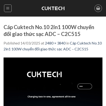
Skip
to
content
Cáp Cuktech No.10 2in1 100W chuyển
đổi giao thức sạc ADC – C2C515
Published
14/03/2025
at
2480 × 3840
in
Cáp Cuktech No.10
2in1 100W chuyển đổi giao thức sạc ADC – C2C515