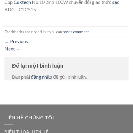
Cáp
Cuktech
No.10 2in1 100W chuyển đổi giao thức
sạc
ADC – C2C515
Trackbacks are closed, but you can
post a comment
.
←
Previous
Next
→
Để lại một bình luận
Bạn phải
đăng nhập
để gửi bình luận.
LIÊN HỆ CHÚNG TÔI
ĐIỆN THOẠI LIÊN HỆ