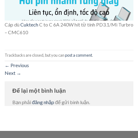
Cáp dù
Cuktech
C to C 6A 240W hít từ tính PD3.1/Mi Turbro
– CMC610
Trackbacks are closed, but you can
post a comment
.
←
Previous
Next
→
Để lại một bình luận
Bạn phải
đăng nhập
để gửi bình luận.