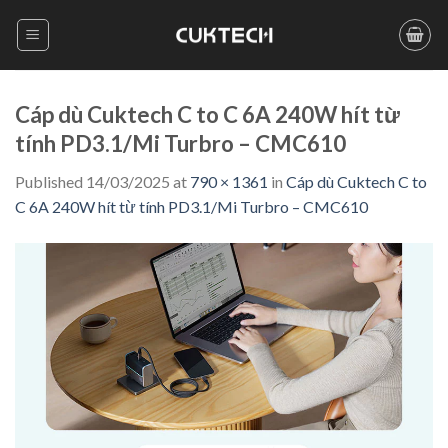
Skip
to
content
Cáp dù Cuktech C to C 6A 240W hít từ
tính PD3.1/Mi Turbro – CMC610
Published
14/03/2025
at
790 × 1361
in
Cáp dù Cuktech C to
C 6A 240W hít từ tính PD3.1/Mi Turbro – CMC610