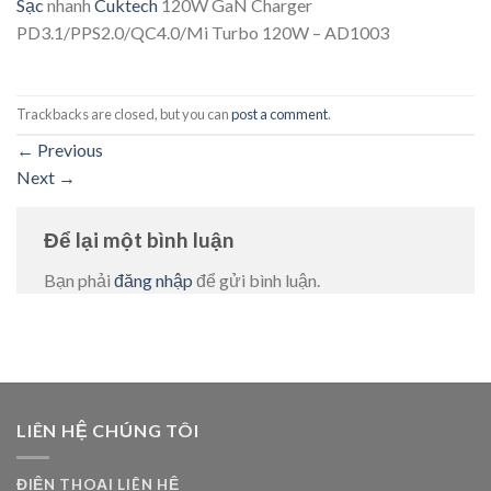
Sạc
nhanh
Cuktech
120W GaN Charger
PD3.1/PPS2.0/QC4.0/Mi Turbo 120W – AD1003
Trackbacks are closed, but you can
post a comment
.
←
Previous
Next
→
Để lại một bình luận
Bạn phải
đăng nhập
để gửi bình luận.
LIÊN HỆ CHÚNG TÔI
ĐIỆN THOẠI LIÊN HỆ