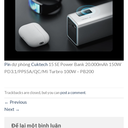
Pin
dự phòng
Cuktech
15 SE Power Bank 20.000mAh 150W
PD3.1/PPS5A/QC/Mi Turbro 100W – PB200
Trackbacks are closed, but you can
post a comment
.
←
Previous
Next
→
Để lại một bình luận