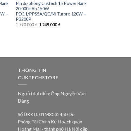
 Bank
Pin dự phòng Cuktech 15 Power Bank
20.000mAh 150W
0W –
PD3.1/PPS5A/QC/Mi Turbro 120W –
PB200P
Giá
Giá
1.790.000
₫
1.249.000
₫
gốc
hiện
là:
tại
1.790.000 ₫.
là:
1.249.000 ₫.
 ₫.
THÔNG TIN
CUKTECHSTORE
Người đại diện: Ông Nguyễn Văn
Đảng
Số ĐKKD: 01M8032450 Do
Phòng Tài Chính Kế Hoạch quận
Hoàng Mai - thành phố Hà Nội cấp