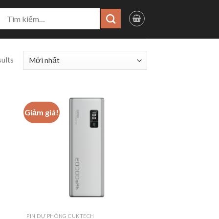
ìm
iếm:
sults
Giảm giá!
PIN DỰ PHÒNG CUKTECH