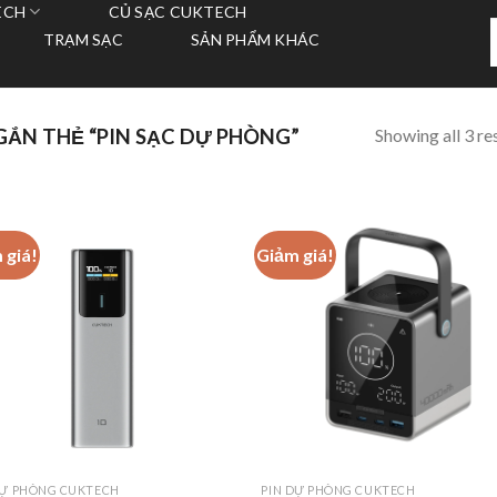
ECH
CỦ SẠC CUKTECH
T
TRẠM SẠC
SẢN PHẨM KHÁC
k
Showing all 3 re
ẮN THẺ “PIN SẠC DỰ PHÒNG”
 giá!
Giảm giá!
DỰ PHÒNG CUKTECH
PIN DỰ PHÒNG CUKTECH