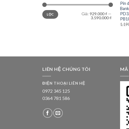
Pin 
Bank
Giá
Giá
Giá:
929.000 ₫
—
PD3.
LỌC
thấp
cao
3.590.000 ₫
nhất
nhất
PB1
1.19
LIÊN HỆ CHÚNG TÔI
MÃ
ĐIỆN THOẠI LIÊN HỆ
0972 345 125
0364 781 586