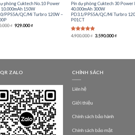
dự phòng Cuktech No.10 Power
Pin dự phòng Cuktech 30 Power
 10.000mAh 150W
40.000mAh 300W
0/PPS5A/QC/Mi Turbro 120W –
PD3.1/PPS5A/QC/Mi Turbro 12
00P
P01CT
Giá
Giá
0.000
₫
929.000
₫
gốc
hiện
là:
tại
Giá
Giá
Được xếp
4.900.000
₫
3.590.000
₫
1.190.000 ₫.
là:
gốc
hiện
hạng
5.00
929.000 ₫.
là:
tại
5 sao
4.900.000 ₫.
là:
3.590.000
 QR ZALO
CHÍNH SÁCH
Liên hệ
Giới thiệu
Chính sách bảo hành
Chính sách bảo mật