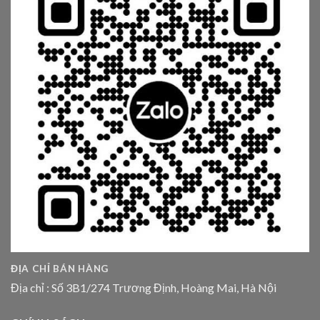
ĐỊA CHỈ BÁN HÀNG
Địa chỉ : Số 3B1/274 Trương Định, Hoàng Mai, Hà Nội