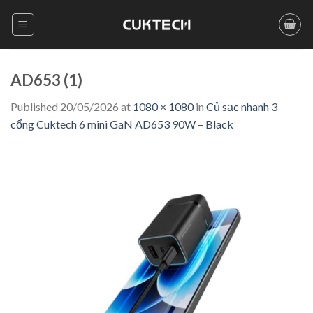
Skip
to
content
AD653 (1)
Published
20/05/2026
at
1080 × 1080
in
Củ sạc nhanh 3
cổng Cuktech 6 mini GaN AD653 90W – Black