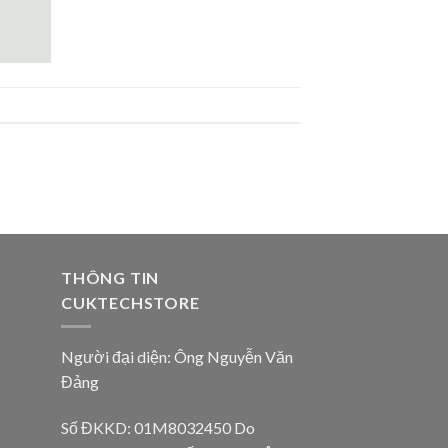
THÔNG TIN
CUKTECHSTORE
Người đại diện: Ông Nguyễn Văn
Đảng
Số ĐKKD: 01M8032450 Do