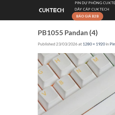
Skip
PIN DỰ PHÒNG CUKT
to
DÂY CÁP CUKTECH
content
BÁO GIÁ B2B
PB1055 Pandan (4)
Published
23/03/2026
at
1280 × 1920
in
Pi