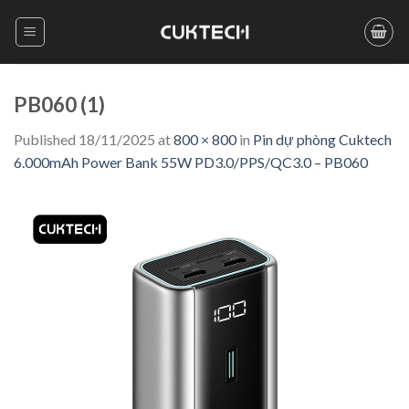
Skip
to
content
PB060 (1)
Published
18/11/2025
at
800 × 800
in
Pin dự phòng Cuktech
6.000mAh Power Bank 55W PD3.0/PPS/QC3.0 – PB060