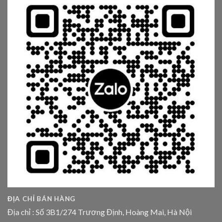
ĐỊA CHỈ BÁN HÀNG
Địa chỉ : Số 3B1/274 Trương Định, Hoàng Mai, Hà Nội