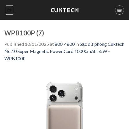
Skip
to
content
WPB100P (7)
Published
10/11/2025
at
800 × 800
in
Sạc dự phòng Cuktech
No.10 Super Magnetic Power Card 10000mAh 55W –
WPB100P