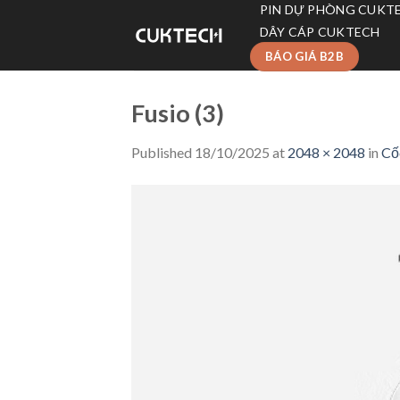
Skip
PIN DỰ PHÒNG CUKT
to
DÂY CÁP CUKTECH
content
BÁO GIÁ B2B
Fusio (3)
Published
18/10/2025
at
2048 × 2048
in
Cố