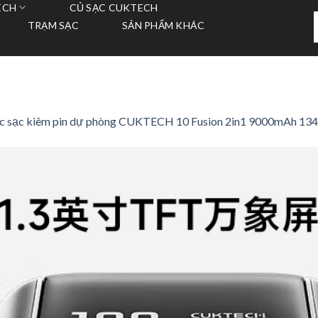
ECH
CỦ SẠC CUKTECH
T
TRẠM SẠC
SẢN PHẨM KHÁC
k
c sạc kiêm pin dự phòng CUKTECH 10 Fusion 2in1 9000mAh 1