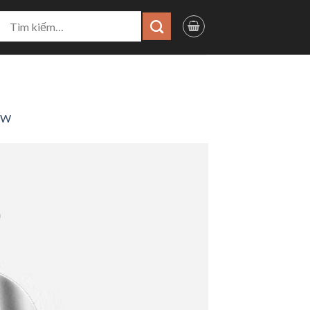
ìm
iếm:
34W