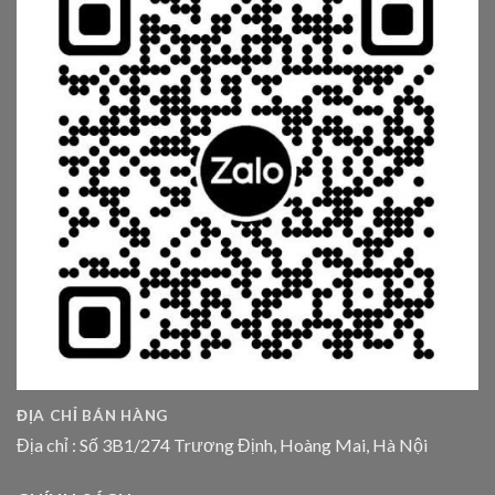
ĐỊA CHỈ BÁN HÀNG
Địa chỉ : Số 3B1/274 Trương Định, Hoàng Mai, Hà Nội