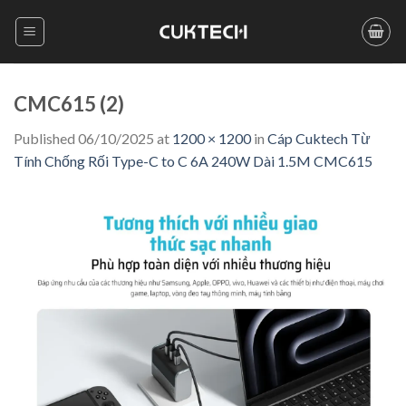
Skip
to
content
CMC615 (2)
Published
06/10/2025
at
1200 × 1200
in
Cáp Cuktech Từ
Tính Chống Rối Type-C to C 6A 240W Dài 1.5M CMC615