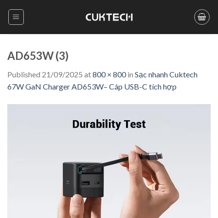
Skip
to
content
AD653W (3)
Published
21/09/2025
at
800 × 800
in
Sạc nhanh Cuktech
67W GaN Charger AD653W– Cáp USB-C tích hợp