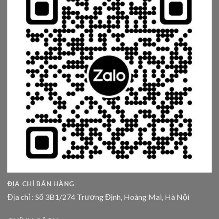
ĐỊA CHỈ BÁN HÀNG
Địa chỉ : Số 3B1/274 Trương Định, Hoàng Mai, Hà Nội