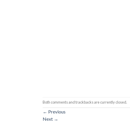
Both comments and trackbacks are currently closed.
←
Previous
Next
→