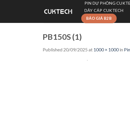
Skip
PIN DỰ PHÒNG CUKT
to
DÂY CÁP CUKTECH
content
BÁO GIÁ B2B
PB150S (1)
Published
20/09/2025
at
1000 × 1000
in
Pi