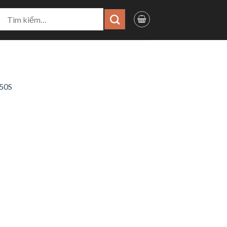
ìm
iếm:
150S