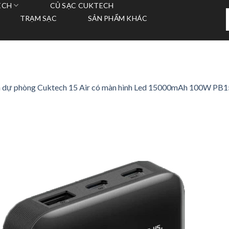
ECH
CỦ SẠC CUKTECH
T
TRẠM SẠC
SẢN PHẨM KHÁC
k
n dự phòng Cuktech 15 Air có màn hình Led 15000mAh 100W PB