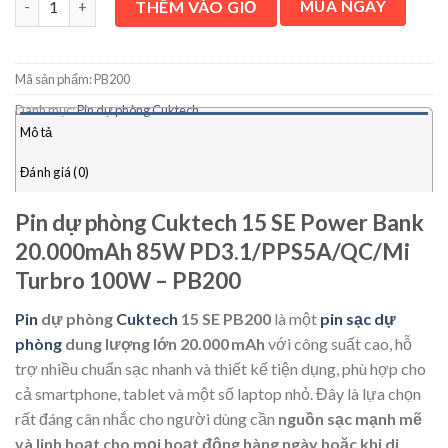
THÊM VÀO GIỎ
MUA NGAY
5-11V/6.1A 67W MAX
– OUT2(Type-C2): 5V-3A, 9V-3A, 5-11V/3A, 33W MAX
– OUT3(USB-A1): 5V-3A, 9V-3A, 5~11V/3A, 33W MAX
Mã sản phẩm:
PB200
Multiple simultaneous output
Danh mục:
Pin dự phòng Cuktech
– 5V-3A(OUT1 5V-1A, OUT2 5V-1A, OUT3 5V-1A)
Mô tả
– 9V-6A(OUT1 9V-3A, OUT2 9V-3A) 11V-9.1A(OUT1 11V-
6.1A, OUT2 11V-3A 100W MAX)
Đánh giá (0)
Bảo hành 18 tháng chính hãng
Pin dự phòng Cuktech 15 SE Power Bank
20.000mAh 85W PD3.1/PPS5A/QC/Mi
Turbro 100W – PB200
Pin
dự phòng
Cuktech
15 SE PB200
là một
pin
sạc dự
phòng
dung lượng lớn 20.000 mAh
với công suất cao, hỗ
trợ nhiều chuẩn sạc nhanh và thiết kế tiện dụng, phù hợp cho
cả smartphone, tablet và một số laptop nhỏ. Đây là lựa chọn
rất đáng cân nhắc cho người dùng cần
nguồn sạc mạnh mẽ
và linh hoạt cho mọi hoạt động hàng ngày hoặc khi di