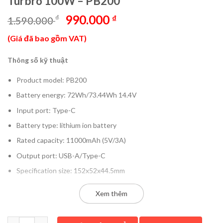
Turbro 100W – PB200
Giá
Giá
990.000
₫
₫
1.590.000
gốc
hiện
(Giá đã bao gồm VAT)
là:
tại
1.590.000 ₫.
là:
Thông số kỹ thuật
990.000 ₫.
Product model: PB200
Battery energy: 72Wh/73.44Wh 14.4V
Input port: Type-C
Battery type: lithium ion battery
Rated capacity: 11000mAh (5V/3A)
Output port: USB-A/Type-C
Specification size: 152x52x44.5mm
Input parameter:
IN1(Type-C1)
Xem thêm
– 5V-3A, 9V-3A, 12V-3A, 15V-3A, 20V-3.25A
Output parameters: 100W MAX
Pin dự phòng Cuktech 15 SE Power Bank 20.000mAh 85W PD3.1
– OUT1(Type-C1): 5V-3A, 9V-3A, 12V-3A, 15V-3A, 20V-3.25A,