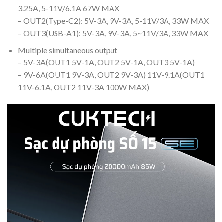
3.25A, 5-11V/6.1A 67W MAX
– OUT2(Type-C2): 5V-3A, 9V-3A, 5-11V/3A, 33W MAX
– OUT3(USB-A1): 5V-3A, 9V-3A, 5~11V/3A, 33W MAX
Multiple simultaneous output
– 5V-3A(OUT1 5V-1A, OUT2 5V-1A, OUT3 5V-1A)
– 9V-6A(OUT1 9V-3A, OUT2 9V-3A) 11V-9.1A(OUT1
11V-6.1A, OUT2 11V-3A 100W MAX)