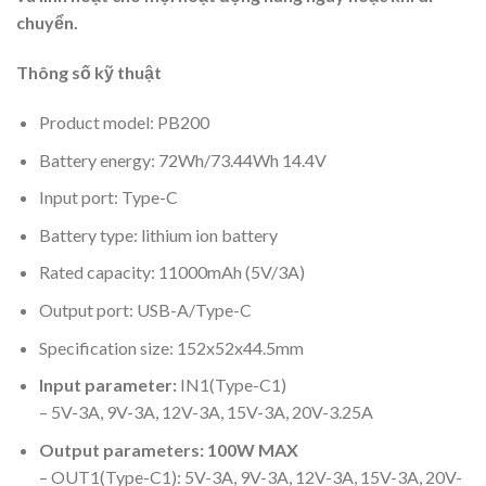
chuyển.
Thông số kỹ thuật
Product model: PB200
Battery energy: 72Wh/73.44Wh 14.4V
Input port: Type-C
Battery type: lithium ion battery
Rated capacity: 11000mAh (5V/3A)
Output port: USB-A/Type-C
Specification size: 152x52x44.5mm
Input parameter:
IN1(Type-C1)
– 5V-3A, 9V-3A, 12V-3A, 15V-3A, 20V-3.25A
Output parameters: 100W MAX
– OUT1(Type-C1): 5V-3A, 9V-3A, 12V-3A, 15V-3A, 20V-